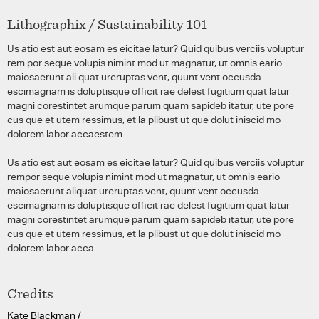
Lithographix / Sustainability 101
Us atio est aut eosam es eicitae latur? Quid quibus verciis voluptur
rem por seque volupis nimint mod ut magnatur, ut omnis eario
maiosaerunt ali quat ureruptas vent, quunt vent occusda
escimagnam is doluptisque officit rae delest fugitium quat latur
magni corestintet arumque parum quam sapideb itatur, ute pore
cus que et utem ressimus, et la plibust ut que dolut iniscid mo
dolorem labor accaestem.
Us atio est aut eosam es eicitae latur? Quid quibus verciis voluptur
rempor seque volupis nimint mod ut magnatur, ut omnis eario
maiosaerunt aliquat ureruptas vent, quunt vent occusda
escimagnam is doluptisque officit rae delest fugitium quat latur
magni corestintet arumque parum quam sapideb itatur, ute pore
cus que et utem ressimus, et la plibust ut que dolut iniscid mo
dolorem labor acca.
Credits
Kate Blackman /