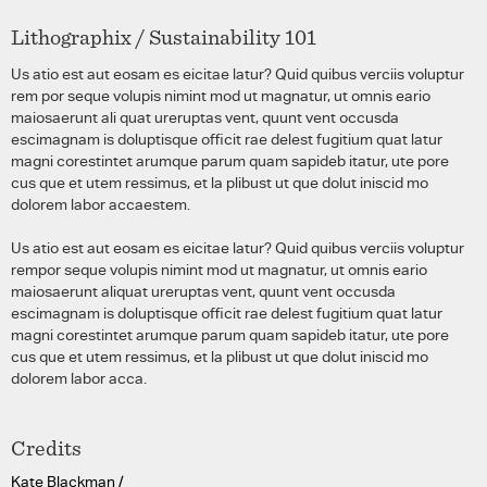
Lithographix / Sustainability 101
Us atio est aut eosam es eicitae latur? Quid quibus verciis voluptur
rem por seque volupis nimint mod ut magnatur, ut omnis eario
maiosaerunt ali quat ureruptas vent, quunt vent occusda
escimagnam is doluptisque officit rae delest fugitium quat latur
magni corestintet arumque parum quam sapideb itatur, ute pore
cus que et utem ressimus, et la plibust ut que dolut iniscid mo
dolorem labor accaestem.
Us atio est aut eosam es eicitae latur? Quid quibus verciis voluptur
rempor seque volupis nimint mod ut magnatur, ut omnis eario
maiosaerunt aliquat ureruptas vent, quunt vent occusda
escimagnam is doluptisque officit rae delest fugitium quat latur
magni corestintet arumque parum quam sapideb itatur, ute pore
cus que et utem ressimus, et la plibust ut que dolut iniscid mo
dolorem labor acca.
Credits
Kate Blackman /